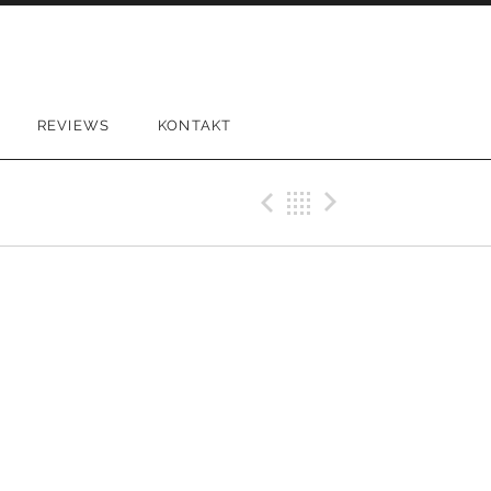
REVIEWS
KONTAKT
Previous Gig
Back
Next Gi