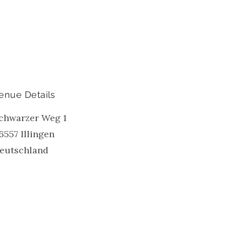
enue Details
chwarzer Weg 1
6557
Illingen
eutschland