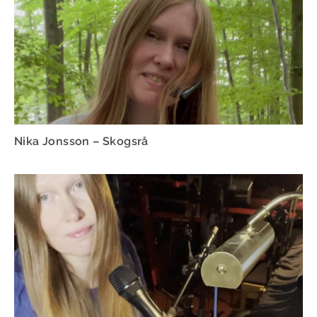
Nika Jonsson – Skogsrå