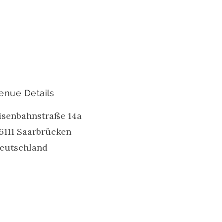
enue Details
isenbahnstraße 14a
6111
Saarbrücken
eutschland