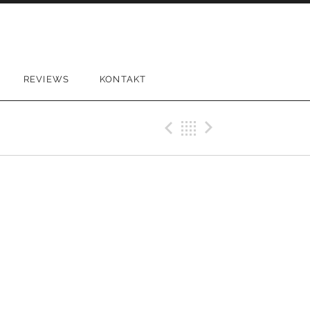
REVIEWS
KONTAKT
Previous Gig
Back
Next Gi