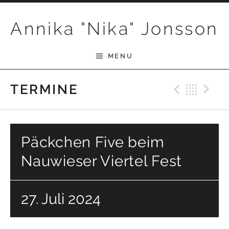
Skip to content
Annika "Nika" Jonsson
MENU
Previ
Bac
N
TERMINE
Päckchen Five beim
Nauwieser Viertel Fest
27. Juli 2024