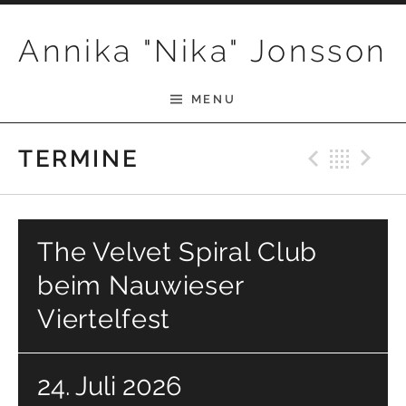
Skip to content
Annika "Nika" Jonsson
MENU
Previ
Bac
N
TERMINE
The Velvet Spiral Club
beim Nauwieser
Viertelfest
24. Juli 2026