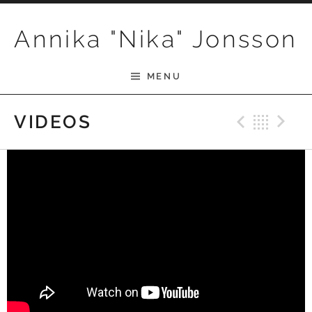
Skip to content
Annika "Nika" Jonsson
MENU
Previ
Bac
N
VIDEOS