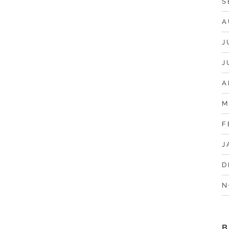
S
A
J
J
A
M
F
J
D
N
B