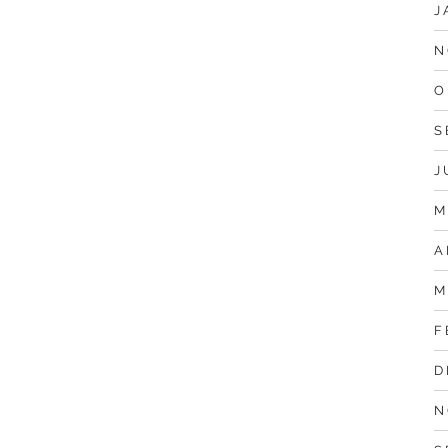
J
N
O
S
J
M
A
M
F
D
N