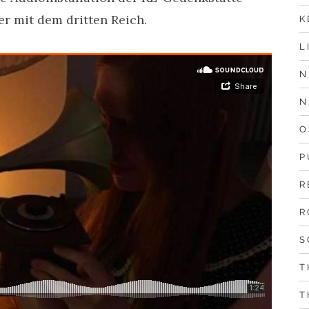
er mit dem dritten Reich.
K
L
N
N
O
P
R
R
S
T
T