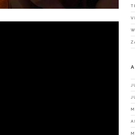
T
V
W
Z
A
J
J
M
A
M