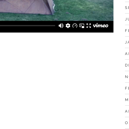
S
J
F
J
A
D
N
F
M
A
O