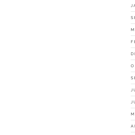
J
S
M
F
D
O
S
J
J
M
A