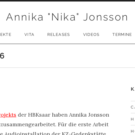
Annika "Nika" Jonsson
JEKTE
VITA
RELEASES
VIDEOS
TERMINE
6
K
C
ojekts
der HBKsaar haben Annika Jonsson
H
zusammengearbeitet. Für die erste Arbeit
H
re Audioinstallation der KZ-Gedenkstätte