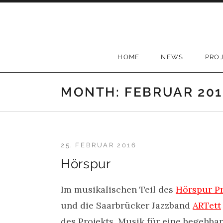
Skip to content
HOME
NEWS
PRO
MONTH:
FEBRUAR 201
25. FEBRUAR 2016
Hörspur
Im musikalischen Teil des
Hörspur Pr
und die Saarbrücker Jazzband
ARTett
des Projekts, Musik für eine begehba