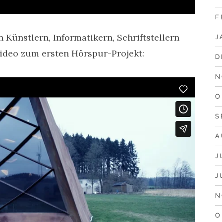
F
Künstlern, Informatikern, Schriftstellern
J
video zum ersten Hörspur-Projekt:
D
N
O
S
A
J
J
N
O