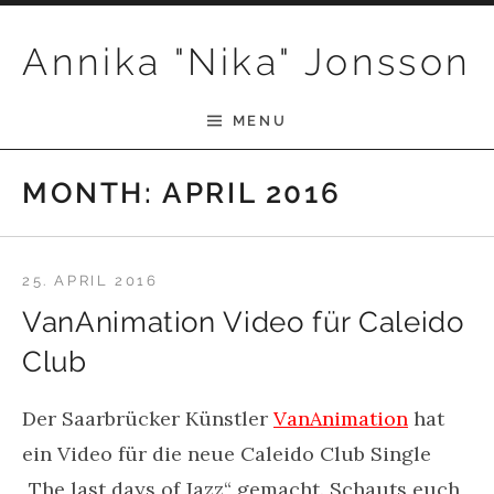
Skip to content
Annika "Nika" Jonsson
MENU
MONTH:
APRIL 2016
25. APRIL 2016
VanAnimation Video für Caleido
Club
Der Saarbrücker Künstler
VanAnimation
hat
ein Video für die neue Caleido Club Single
„The last days of Jazz“ gemacht. Schauts euch