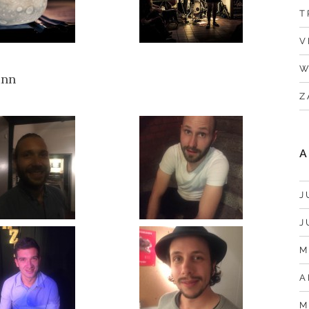
T
V
W
ann
Z
A
J
J
M
A
M