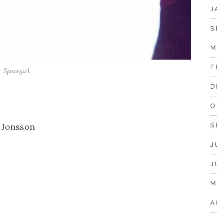
J
S
M
F
Spacegirl
D
O
 Jonsson
S
J
J
M
A