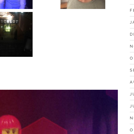
F
J
D
N
O
S
A
J
J
N
O