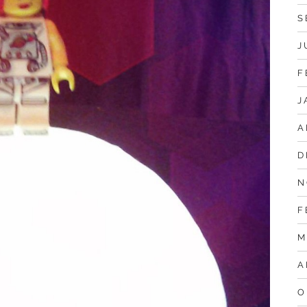
S
J
F
J
A
D
N
F
M
A
O