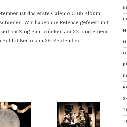
K
tember ist das erste Caleido Club Album
L
schienen. Wir haben die Release gefeiert mit
zert im Zing Saarbrücken am 23. und einem
N
 Schlot Berlin am 29. September.
N
O
P
R
R
S
T
T