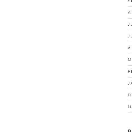
S
A
J
J
A
M
F
J
D
N
B