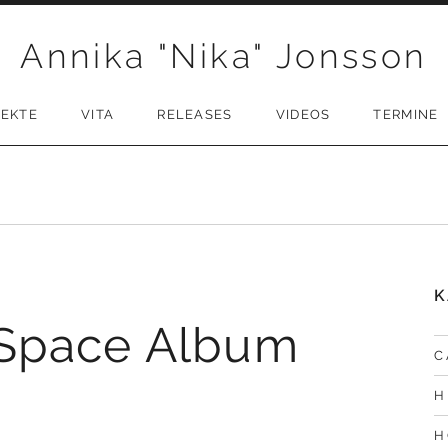
Annika "Nika" Jonsson
JEKTE
VITA
RELEASES
VIDEOS
TERMINE
K
 Space Album
C
H
H