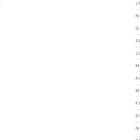
.
G
J
N
O
S
J
M
A
M
F
D
N